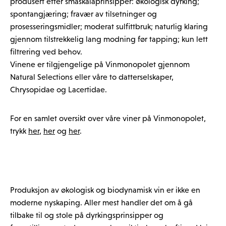
produsert etter småskalaprinsipper: økologisk dyrking;
spontangjæring; fravær av tilsetninger og
prosesseringsmidler; moderat sulfittbruk; naturlig klaring
gjennom tilstrekkelig lang modning før tapping; kun lett
filtrering ved behov.
Vinene er tilgjengelige på Vinmonopolet gjennom
Natural Selections eller våre to datterselskaper,
Chrysopidae og Lacertidae.
For en samlet oversikt over våre viner på Vinmonopolet,
trykk
her
,
her
og
her
.
Produksjon av økologisk og biodynamisk vin er ikke en
moderne nyskaping. Aller mest handler det om å gå
tilbake til og stole på dyrkingsprinsipper og