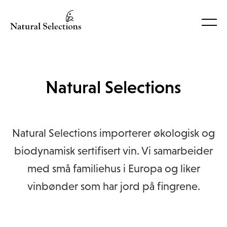
OLD SCHOOL WINES
HORECA-PORTAL
PRODUSENTER
PRODUKTER
KONTAKT
ARTIKLER
OM OSS
Natural Selections
Natural Selections importerer økologisk og
biodynamisk sertifisert vin. Vi samarbeider
med små familiehus i Europa og liker
vinbønder som har jord på fingrene.