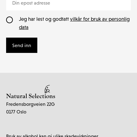
Jeg har lest og godtatt
vilkår for bruk av personlig
data
Send inn
Fredensborgveien 22G
0177 Oslo
Bruk av alkohol kan gi ulike skadevirkninger.