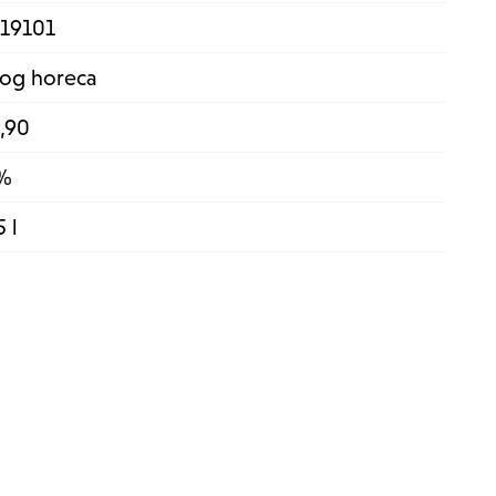
319101
 og horeca
,90
 %
5 l