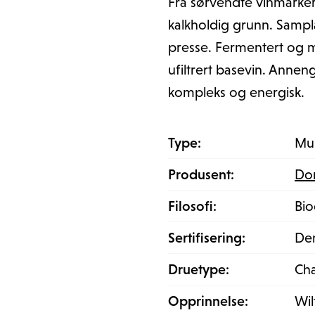
Fra sørvendte vinmarker
kalkholdig grunn. Sampl
presse. Fermentert og m
ufiltrert basevin. Anne
kompleks og energisk.
Type:
Mu
Produsent:
Do
Filosofi:
Bi
Sertifisering:
De
Druetype:
Cha
Opprinnelse:
Wil