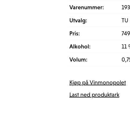
Varenummer:
19
Utvalg:
TU
Pris:
749
Alkohol:
11
Volum:
0,7
Kjøp på Vinmonopolet
Last ned produktark