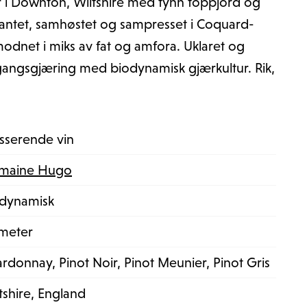
 i Downton, Wiltshire med tynn toppjord og
antet, samhøstet og sampresset i Coquard-
odnet i miks av fat og amfora. Uklaret og
ngangsgjæring med biodynamisk gjærkultur. Rik,
sserende vin
maine Hugo
odynamisk
meter
rdonnay, Pinot Noir, Pinot Meunier, Pinot Gris
tshire, England