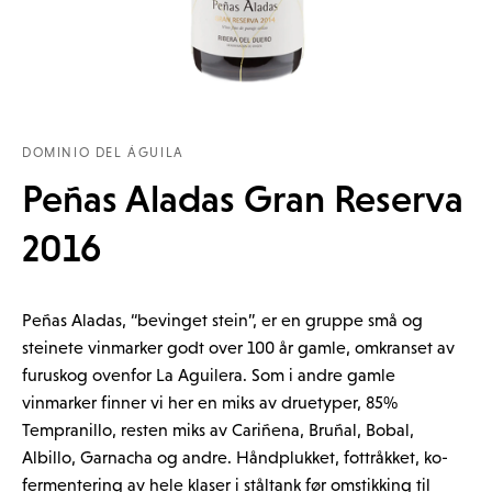
DOMINIO DEL ÁGUILA
Peñas Aladas Gran Reserva
2016
Peñas Aladas, “bevinget stein”, er en gruppe små og
steinete vinmarker godt over 100 år gamle, omkranset av
furuskog ovenfor La Aguilera. Som i andre gamle
vinmarker finner vi her en miks av druetyper, 85%
Tempranillo, resten miks av Cariñena, Bruñal, Bobal,
Albillo, Garnacha og andre. Håndplukket, fottråkket, ko-
fermentering av hele klaser i ståltank før omstikking til