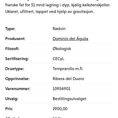
franske fat for 51 mnd lagring i dyp, kjølig kalkstenskjeller.
Uklaret, ufiltrert, tappet ved hjelp av gravitasjon.
Type:
Rødvin
Produsent:
Dominio del Águila
Filosofi:
Økologisk
Sertifisering:
CECyL
Druetype:
Tempranillo m.fl.
Opprinnelse:
Ribera del Duero
Varenummer:
10954901
Utvalg:
Bestillingsutvalget
Pris:
2900,00