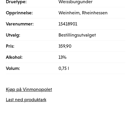
Druetype:
Weissburgunder
Opprinnelse:
Weinheim, Rheinhessen
Varenummer:
15418901
Utvalg:
Bestillingsutvalget
Pris:
359,90
Alkohol:
13%
Volum:
0,75 l
Kjøp på Vinmonopolet
Last ned produktark